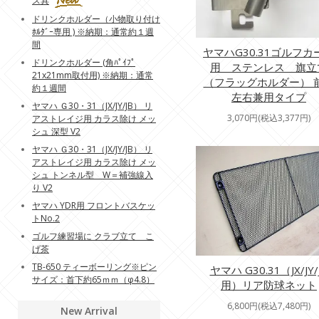
ス具
ドリンクホルダー（小物取り付け
ﾎﾙﾀﾞｰ専用 ) ※納期：通常約１週
間
ヤマハG30.31ゴルフカ
ドリンクホルダー (角ﾊﾟｲﾌﾟ
用 ステンレス 旗立
21x21mm取付用) ※納期：通常
（フラッグホルダー） 
約１週間
左右兼用タイプ
ヤマハ Ｇ30・31（JX/JY/JB） リ
3,070円(税込3,377円)
アストレイジ用 カラス除け メッ
シュ 深型 V2
ヤマハ Ｇ30・31（JX/JY/JB） リ
アストレイジ用 カラス除け メッ
シュ トンネル型 W＝補強線入
り V2
ヤマハ YDR用 フロントバスケッ
トNo.2
ゴルフ練習場に クラブ立て こ
げ茶
TB-650 ティーボーリング※ピン
ヤマハ G30.31（JX/JY/
サイズ：首下約65ｍｍ（φ4.8）
用）リア防球ネット
6,800円(税込7,480円)
New Arrival