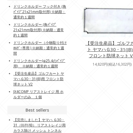
ドリンクホルダー フック付き (角
ﾊﾟｲﾌﾟ21x21mm取付用) ※納期：
通常約１週間
ドリンクホルダー (角ﾊﾟｲﾌﾟ
21x21mm取付用) ※納期：通常
約１週間
ドリンクホルダー（小物取り付け
【受注生産品】ゴルフ
ﾎﾙﾀﾞｰ専用 ) ※納期：通常約１週
ト ヤマハＧ30・31(JB
間
フロント防球ネット V
ドリンクホルダー(φ25.4のﾊﾟｲﾌﾟ
14,820円(税込16,302円)
用) ※納期：通常約１週間
【受注生産品】ゴルフカート ヤ
マハＧ30・31(JB)用 フロント防
球ネット V2
JX4COMP リアストレイジ 用 ホ
ルダーのみ １個
Best sellers
【完売しました】ヤマハ Ｇ30・
31（JX/JY/JB） リアストレイジ用
カラス除け メッシュ トンネル