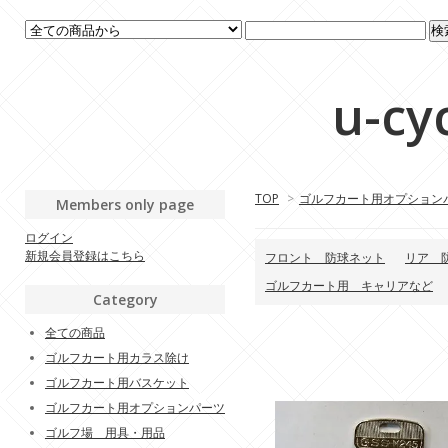
u-cy
TOP
>
ゴルフカート用オプション
Members only page
ログイン
新規会員登録はこちら
フロント 防球ネット
リア 
ゴルフカート用 キャリアなど
Category
全ての商品
ゴルフカート用カラス除け
ゴルフカート用バスケット
ゴルフカート用オプションパーツ
ゴルフ場 用具・用品