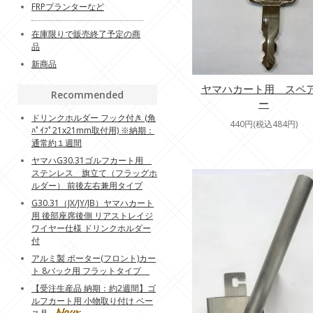
FRPプランターなど
在庫限りで販売終了予定の商
品
新商品
ヤマハカート用 スペ
Recommended
ー
ドリンクホルダー フック付き (角
440円(税込484円)
ﾊﾟｲﾌﾟ21x21mm取付用) ※納期：
通常約１週間
ヤマハG30.31ゴルフカート用
ステンレス 旗立て（フラッグホ
ルダー） 前後左右兼用タイプ
G30.31（JX/JY/JB）ヤマハカート
用 後部座席後側 リアストレイジ
ワイヤー仕様 ドリンクホルダー
付
アルミ製 ポーター(フロント)カー
ト 8バック用 フラットタイプ
【受注生産品 納期：約2週間】ゴ
ルフカート用 小物取り付け ベー