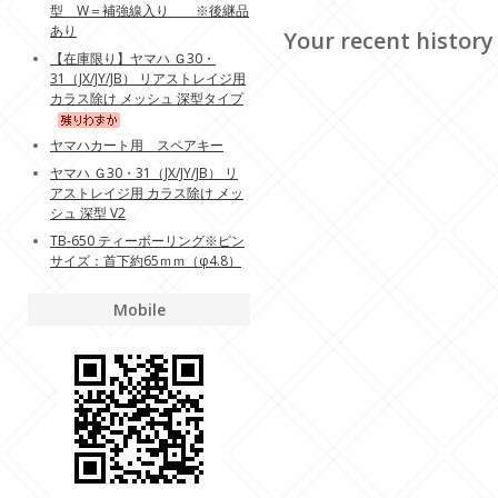
型 W＝補強線入り ※後継品
あり
Your recent history
【在庫限り】ヤマハ Ｇ30・
31（JX/JY/JB） リアストレイジ用
カラス除け メッシュ 深型タイプ
ヤマハカート用 スペアキー
ヤマハ Ｇ30・31（JX/JY/JB） リ
アストレイジ用 カラス除け メッ
シュ 深型 V2
TB-650 ティーボーリング※ピン
サイズ：首下約65ｍｍ（φ4.8）
Mobile